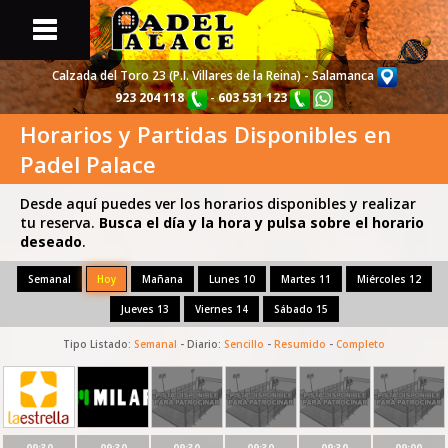
Calzada del Toro 23 (P.I. Villares de la Reina) - Salamanca
923 204 118
-
603 531 123
Horarios y Partidas Disponibles en
Portada
Web
Padel Palace
Pistas y Partidas
Disponibles
Desde aquí puedes ver los horarios disponibles y realizar
tu reserva.
Busca el día y la hora y pulsa sobre el horario
deseado
.
Torneos
de Pádel
Semanal
Hoy
Mañana
Lunes 10
Martes 11
Miércoles 12
Listado de
Jugadores
Jueves 13
Viernes 14
Sábado 15
Tipo Listado:
Semanal
- Diario:
Sencillo
-
Resumido
-
Completo
Información
sobre Nosotros
Noticias y
Actualidad
09:30
09:30
09:30
09:30
09:30
09:00