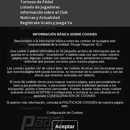
Torneos de Pádel
Listado de Jugadores
Información sobre el Club
Noticias y Actualidad
Regístrate Gratis y Juega Ya
Acceso a Mi Cuenta
INFORMACIÓN BÁSICA SOBRE COOKIES
Política de Privacidad
Bienvenida/o a la información básica sobre las cookies de la página web
Política de Cookies
responsabilidad de la entidad: Pezgar Negocios SLU
Configuración de Cookies
Una cookie o galleta informática es un pequeño archivo de información que se
guarda en tu ordenador, “smartphone” o tableta cada vez que visitas nuestra
página web. Algunas cookies son nuestras y otras pertenecen a empresas
Padel Palace
externas que prestan servicios para nuestra página web.
Calzada del Toro 23 (P.I. Villares de la Reina) -
Las cookies pueden ser de varios tipos: las cookies técnicas son necesarias para
Salamanca
que nuestra página web pueda funcionar, no necesitan de tu autorización y son las
únicas que tenemos activadas por defecto.
923 204 118
El resto de cookies sirven para mejorar nuestra página, para personalizarla en
base a tus preferencias, o para poder mostrarte publicidad ajustada a tus
603 531 123
búsquedas, gustos e intereses personales. Puedes aceptar todas estas cookies
pulsando el botón ACEPTAR o configurarlas o rechazar su uso clicando en el
apartado
CONFIGURACIÓN DE COOKIES
.
Síguenos en Facebook
Si quieres más información, consulta la
POLÍTICA DE COOKIES
de nuestra página
web.
Powered By:
Configuración de Cookies
Aceptar