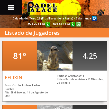
Calzada del Toro 23 (P.I. Villares de la Reina) - Salamanca
923 204 118
-
603 531 123
Listado de Jugadores
Portada
Web
Pistas y Partidas
Disponibles
81º
4.25
Torneos
de Pádel
Listado de
Jugadores
FELIXIN
Partidas Amistosas: 1
Última Partida Amistosa: El Miércoles,
22 de Julio
Posición: En Ambos Lados
Información
sobre Nosotros
Hombre
Alta: El Miércoles, 18 de Agosto de
2021
Noticias y
Actualidad