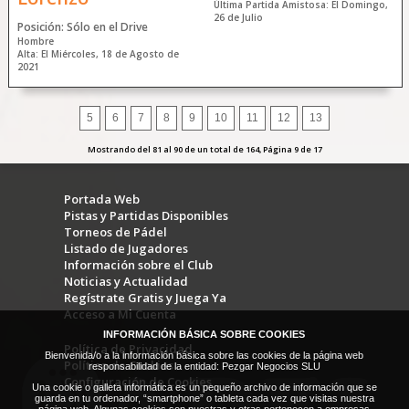
Última Partida Amistosa: El Domingo,
26 de Julio
Posición: Sólo en el Drive
Hombre
Alta: El Miércoles, 18 de Agosto de
2021
5
6
7
8
9
10
11
12
13
Mostrando del 81 al 90 de un total de 164, Página 9 de 17
Portada Web
Pistas y Partidas Disponibles
Torneos de Pádel
Listado de Jugadores
Información sobre el Club
Noticias y Actualidad
Regístrate Gratis y Juega Ya
Acceso a Mi Cuenta
INFORMACIÓN BÁSICA SOBRE COOKIES
Política de Privacidad
Bienvenida/o a la información básica sobre las cookies de la página web
Política de Cookies
responsabilidad de la entidad: Pezgar Negocios SLU
Configuración de Cookies
Una cookie o galleta informática es un pequeño archivo de información que se
guarda en tu ordenador, “smartphone” o tableta cada vez que visitas nuestra