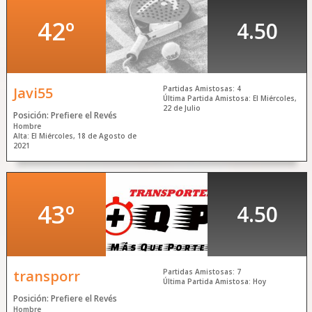
Regístrate Gratis
y Juega Ya
42º
4.50
Acceso a
Mi Cuenta
Javi55
Partidas Amistosas: 4
Última Partida Amistosa: El Miércoles,
22 de Julio
Posición: Prefiere el Revés
Hombre
Alta: El Miércoles, 18 de Agosto de
2021
43º
4.50
transporr
Partidas Amistosas: 7
Última Partida Amistosa: Hoy
Posición: Prefiere el Revés
Hombre