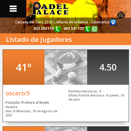
Calzada del Toro 23 (P.I. Villares de la Reina) - Salamanca
923 204 118
-
603 531 123
Listado de Jugadores
Portada
Web
Pistas y Partidas
Disponibles
41º
4.50
Torneos
de Pádel
Listado de
Jugadores
oscarzr5
Partidas Amistosas: 8
Última Partida Amistosa: El Jueves, 30
de Julio
Posición: Prefiere el Revés
Información
sobre Nosotros
Hombre
Alta: El Miércoles, 18 de Agosto de
2021
Noticias y
Actualidad