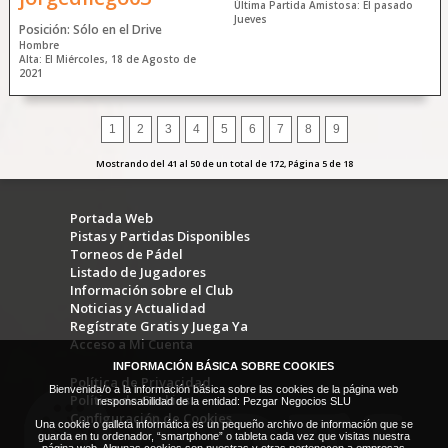
Última Partida Amistosa: El pasado
Jueves
Posición: Sólo en el Drive
Hombre
Alta: El Miércoles, 18 de Agosto de
2021
1
2
3
4
5
6
7
8
9
Mostrando del 41 al 50 de un total de 172, Página 5 de 18
Portada Web
Pistas y Partidas Disponibles
Torneos de Pádel
Listado de Jugadores
Información sobre el Club
Noticias y Actualidad
Regístrate Gratis y Juega Ya
Acceso a Mi Cuenta
INFORMACIÓN BÁSICA SOBRE COOKIES
Política de Privacidad
Bienvenida/o a la información básica sobre las cookies de la página web
Política de Cookies
responsabilidad de la entidad: Pezgar Negocios SLU
Configuración de Cookies
Una cookie o galleta informática es un pequeño archivo de información que se
guarda en tu ordenador, “smartphone” o tableta cada vez que visitas nuestra