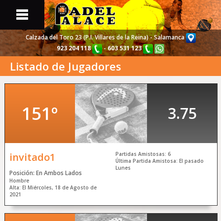
Calzada del Toro 23 (P.I. Villares de la Reina) - Salamanca
923 204 118
-
603 531 123
Listado de Jugadores
Portada
Web
Pistas y Partidas
Disponibles
151º
3.75
Torneos
de Pádel
Listado de
Jugadores
invitado1
Partidas Amistosas: 6
Última Partida Amistosa: El pasado
Lunes
Posición: En Ambos Lados
Información
sobre Nosotros
Hombre
Alta: El Miércoles, 18 de Agosto de
2021
Noticias y
Actualidad