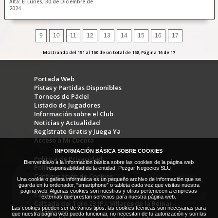
Alta: El Lunes, 30 de Diciembre de
2024
9
10
11
12
13
14
15
16
17
Mostrando del 151 al 160 de un total de 168, Página 16 de 17
Portada Web
Pistas y Partidas Disponibles
Torneos de Pádel
Listado de Jugadores
Información sobre el Club
Noticias y Actualidad
Regístrate Gratis y Juega Ya
Acceso a Mi Cuenta
INFORMACIÓN BÁSICA SOBRE COOKIES
Política de Privacidad
Bienvenida/o a la información básica sobre las cookies de la página web
Política de Cookies
responsabilidad de la entidad: Pezgar Negocios SLU
Configuración de Cookies
Una cookie o galleta informática es un pequeño archivo de información que se
guarda en tu ordenador, “smartphone” o tableta cada vez que visitas nuestra
página web. Algunas cookies son nuestras y otras pertenecen a empresas
Padel Palace
externas que prestan servicios para nuestra página web.
Calzada del Toro 23 (P.I. Villares de la Reina) -
Las cookies pueden ser de varios tipos: las cookies técnicas son necesarias para
Salamanca
que nuestra página web pueda funcionar, no necesitan de tu autorización y son las