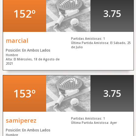
Regístrate Gratis
y Juega Ya
152º
3.75
Acceso a
Mi Cuenta
marcial
Partidas Amistosas: 1
Última Partida Amistosa: El Sábado, 25
de Julio
Posición: En Ambos Lados
Hombre
Alta: El Miércoles, 18 de Agosto de
2021
153º
3.75
samiperez
Partidas Amistosas: 1
Última Partida Amistosa: Ayer
Posición: En Ambos Lados
Hombre